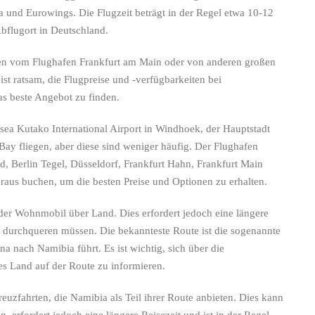
a und Eurowings. Die Flugzeit beträgt in der Regel etwa 10-12
flugort in Deutschland.
ten vom Flughafen Frankfurt am Main oder von anderen großen
t ratsam, die Flugpreise und -verfügbarkeiten bei
as beste Angebot zu finden.
sea Kutako International Airport in Windhoek, der Hauptstadt
Bay fliegen, aber diese sind weniger häufig. Der Flughafen
, Berlin Tegel, Düsseldorf, Frankfurt Hahn, Frankfurt Main
Voraus buchen, um die besten Preise und Optionen zu erhalten.
oder Wohnmobil über Land. Dies erfordert jedoch eine längere
r durchqueren müssen. Die bekannteste Route ist die sogenannte
a nach Namibia führt. Es ist wichtig, sich über die
s Land auf der Route zu informieren.
Kreuzfahrten, die Namibia als Teil ihrer Route anbieten. Dies kann
, erfordert jedoch eine längere Reisezeit und ist in der Regel