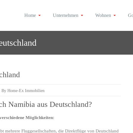
Home
Unternehmen
Wohnen
Go
Erfolg
Immobilien
eutschland
chland
By Home-Ex Immobilien
nach Namibia aus Deutschland?
verschiedene Möglichkeiten:
and
gibt mehrere Fluggesellschaften, die Direktflüge von Deutschland