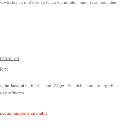
rwirklichen und dort zu leben Sie inmitten einer faszinierenden
mobilien
icht
olut kostenfrei
für Sie sind. Zögern Sie nicht, sondern ergreifen
u profitieren.
.com/immobilien.namibia