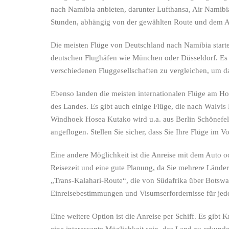
nach Namibia anbieten, darunter Lufthansa, Air Namibi
Stunden, abhängig von der gewählten Route und dem Ab
Die meisten Flüge von Deutschland nach Namibia star
deutschen Flughäfen wie München oder Düsseldorf. Es is
verschiedenen Fluggesellschaften zu vergleichen, um d
Ebenso landen die meisten internationalen Flüge am Ho
des Landes. Es gibt auch einige Flüge, die nach Walvis 
Windhoek Hosea Kutako wird u.a. aus Berlin Schönefeld
angeflogen. Stellen Sie sicher, dass Sie Ihre Flüge im 
Eine andere Möglichkeit ist die Anreise mit dem Auto 
Reisezeit und eine gute Planung, da Sie mehrere Lände
„Trans-Kalahari-Route“, die von Südafrika über Botswan
Einreisebestimmungen und Visumserfordernisse für jede
Eine weitere Option ist die Anreise per Schiff. Es gibt 
eine interessante Möglichkeit sein, das Land zu erkunden