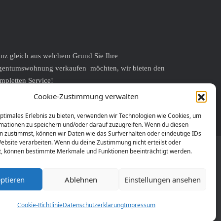
nz gleich aus welchem Grund Sie Ihre
gentumswohnung verkaufen möchten, wir bieten den
mpletten Service!
r verkaufen auch Ihr Einfamilienhaus – zum Wechsel in
Cookie-Zustimmung verwalten
e Eigentumswohnung.
optimales Erlebnis zu bieten, verwenden wir Technologien wie Cookies, um
mationen zu speichern und/oder darauf zuzugreifen. Wenn du diesen
n zustimmst, können wir Daten wie das Surfverhalten oder eindeutige IDs
Website verarbeiten. Wenn du deine Zustimmung nicht erteilst oder
t, können bestimmte Merkmale und Funktionen beeinträchtigt werden.
ome-Ex
vermittelt zielorientiert und erfolgreich
gentumswohnungen.
ptieren
Ablehnen
Einstellungen ansehen
gagiert kümmern wir uns um die Interessen von
mobilienverkäufern und -käufern.
rnen Sie uns kennen!
Cookie-Richtlinie
Datenschutzerklärung
Impressum