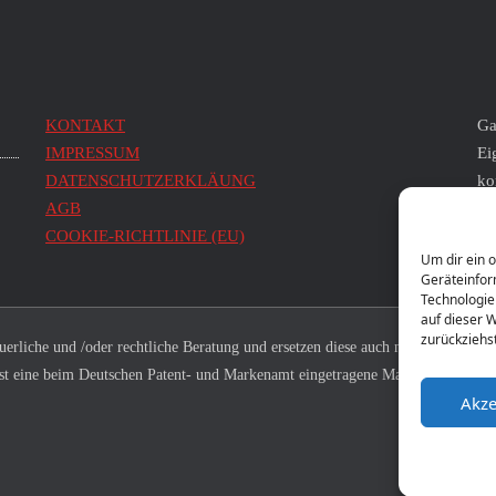
KONTAKT
Ga
IMPRESSUM
Ei
DATENSCHUTZERKLÄUNG
ko
AGB
Wi
COOKIE-RICHTLINIE (EU)
di
Um dir ein 
Geräteinfor
Technologie
auf dieser 
zurückziehs
rliche und /oder rechtliche Beratung und ersetzen diese auch nicht.
H
st eine beim Deutschen Patent- und Markenamt eingetragene Marke.
Ei
Akze
En
Im
Le