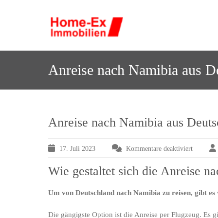
Skip
to
H
Der Immobilienmakler mit 
ome-Ex 
content
Anreise nach Namibia aus D
Anreise nach Namibia aus Deuts
17. Juli 2023
Kommentare deaktiviert
für
Anreise
Wie gestaltet sich die Anreise 
nach
Namibia
aus
Um von Deutschland nach Namibia zu reisen, gibt es 
Deutschl
Die gängigste Option ist die Anreise per Flugzeug. Es 