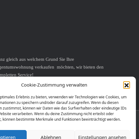
nz gleich aus welchem Grund Sie Ihre
gentumswohnung verkaufen möchten, wir bieten den
mpletten Service!
r verkaufen auch Ihr Einfamilienhaus – zum Wechsel in
Cookie-Zustimmung verwalten
e Eigentumswohnung.
optimales Erlebnis zu bieten, verwenden wir Technologien wie Cookies, um
mationen zu speichern und/oder darauf zuzugreifen. Wenn du diesen
n zustimmst, können wir Daten wie das Surfverhalten oder eindeutige IDs
Website verarbeiten. Wenn du deine Zustimmung nicht erteilst oder
t, können bestimmte Merkmale und Funktionen beeinträchtigt werden.
ome-Ex
vermittelt zielorientiert und erfolgreich
gentumswohnungen.
ptieren
Ablehnen
Einstellungen ansehen
gagiert kümmern wir uns um die Interessen von