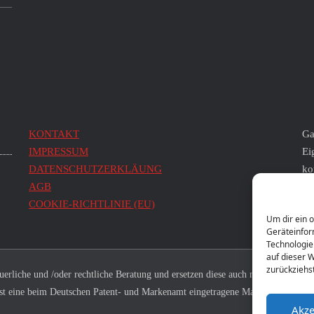
KONTAKT
Ga
IMPRESSUM
Ei
DATENSCHUTZERKLÄUNG
ko
AGB
Wi
COOKIE-RICHTLINIE (EU)
di
Um dir ein 
Geräteinfor
Technologie
auf dieser 
zurückziehs
rliche und /oder rechtliche Beratung und ersetzen diese auch nicht.
H
st eine beim Deutschen Patent- und Markenamt eingetragene Marke.
Ei
Akze
En