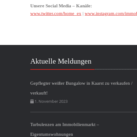
Unsere Social Media – Kanäle:
www.twitter.com/home_ex
|
www.instagram.com/immobi
Aktuelle Meldungen
Gepflegter weißer Bungalow in Kaarst zu verkaufen /
verkauft!
1. November 2023
Turbulenzen am Immobilienmarkt –
Eigentumswohnungen