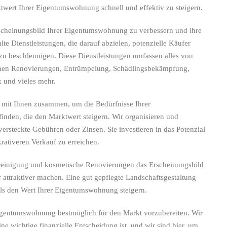
wert Ihrer Eigentumswohnung schnell und effektiv zu steigern.
Erscheinungsbild Ihrer Eigentumswohnung zu verbessern und ihre
lte Dienstleistungen, die darauf abzielen, potenzielle Käufer
 beschleunigen. Diese Dienstleistungen umfassen alles von
schen Renovierungen, Entrümpelung, Schädlingsbekämpfung,
 und vieles mehr.
 mit Ihnen zusammen, um die Bedürfnisse Ihrer
nden, die den Marktwert steigern. Wir organisieren und
ersteckte Gebühren oder Zinsen. Sie investieren in das Potenzial
ativeren Verkauf zu erreichen.
fenreinigung und kosmetische Renovierungen das Erscheinungsbild
attraktiver machen. Eine gut gepflegte Landschaftsgestaltung
s den Wert Ihrer Eigentumswohnung steigern.
 Eigentumswohnung bestmöglich für den Markt vorzubereiten. Wir
e wichtige finanzielle Entscheidung ist, und wir sind hier, um