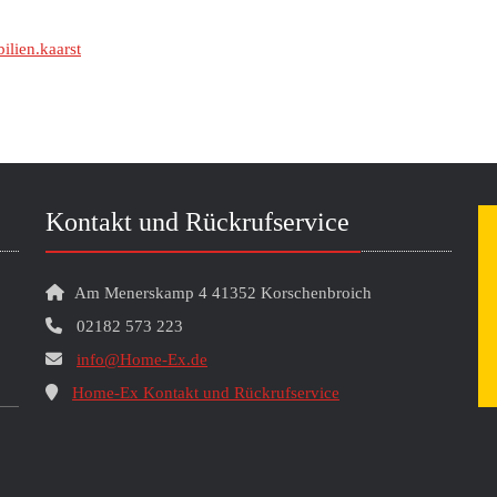
lien.kaarst
Kontakt und Rückrufservice
Am Menerskamp 4 41352 Korschenbroich
02182 573 223
info@Home-Ex.de
Home-Ex Kontakt und Rückrufservice