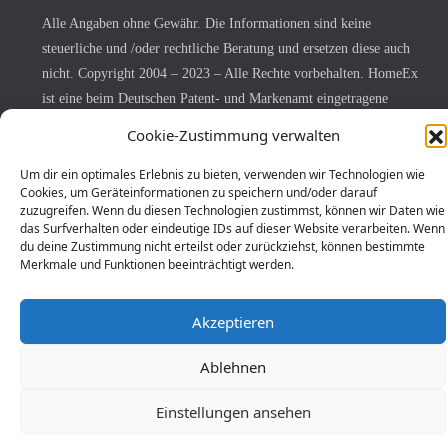
Alle Angaben ohne Gewähr. Die Informationen sind keine
steuerliche und /oder rechtliche Beratung und ersetzen diese auch
nicht. Copyright 2004 – 2023 – Alle Rechte vorbehalten. HomeEx
ist eine beim Deutschen Patent- und Markenamt eingetragene
Marke.
Cookie-Zustimmung verwalten
Home-Ex
vermittelt zielorientiert und erfolgreich
Um dir ein optimales Erlebnis zu bieten, verwenden wir Technologien wie
Eigentumswohnungen.
Cookies, um Geräteinformationen zu speichern und/oder darauf
Engagiert kümmern wir uns um die Interessen von
zuzugreifen. Wenn du diesen Technologien zustimmst, können wir Daten wie
das Surfverhalten oder eindeutige IDs auf dieser Website verarbeiten. Wenn
Immobilienverkäufern und -käufern.
du deine Zustimmung nicht erteilst oder zurückziehst, können bestimmte
Lernen Sie uns kennen!
Merkmale und Funktionen beeinträchtigt werden.
Akzeptieren
Ablehnen
Einstellungen ansehen