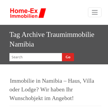
Skip
H
to
Der
ome-E
content
Immobilienmakler
mit Erfolg
Immobilie
Tag Archive
Traumimmobilie
Namibia
Go
Immobilie in Namibia – Haus, Villa
oder Lodge? Wir haben Ihr
Wunschobjekt im Angebot!