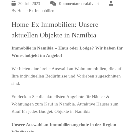
30. Juli 2023
Kommentare deaktiviert
für
Immobilie
By Home-Ex Immobilien
in
Namibia
Home-Ex Immobilien: Unsere
–
aktuellen Objekte in Namibia
Haus,
Villa
oder
Immobilie in Namibia – Haus oder Lodge? Wir haben Ihr
Lodge?
Wunschobjekt im Angebot
Wir
haben
Wir bieten eine breite Auswahl an Wohnimmobilien, die auf
Ihr
Ihre individuellen Bedürfnisse und Vorlieben zugeschnitten
Wunschobjekt
sind.
im
Angebot!
Entdecken Sie die aktuellsten Angebote für Häuser &
Wohnungen zum Kauf in Namibia. Attraktive Häuser zum
Kauf für jedes Budget. Objekte in Namibia
Unsere Auswahl an Immobilienangebote in der Region
Windhoeck: