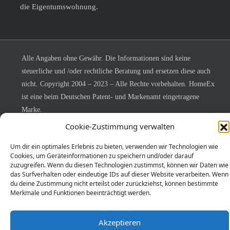
die Eigentumswohnung.
Alle Angaben ohne Gewähr. Die Informationen sind keine
steuerliche und /oder rechtliche Beratung und ersetzen diese auch
nicht. Copyright 2004 – 2023 – Alle Rechte vorbehalten. HomeEx
ist eine beim Deutschen Patent- und Markenamt eingetragene
Marke.
Cookie-Zustimmung verwalten
Home-Ex
vermittelt zielorientiert und erfolgreich
Eigentumswohnungen.
Um dir ein optimales Erlebnis zu bieten, verwenden wir Technologien wie
Engagiert kümmern wir uns um die Interessen von
Cookies, um Geräteinformationen zu speichern und/oder darauf
zuzugreifen. Wenn du diesen Technologien zustimmst, können wir Daten wie
Immobilienverkäufern und -käufern.
das Surfverhalten oder eindeutige IDs auf dieser Website verarbeiten. Wenn
Lernen Sie uns kennen!
du deine Zustimmung nicht erteilst oder zurückziehst, können bestimmte
Merkmale und Funktionen beeinträchtigt werden.
Akzeptieren