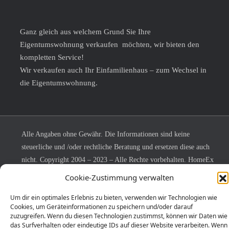
Ganz gleich aus welchem Grund Sie Ihre
Eigentumswohnung verkaufen möchten, wir bieten den
kompletten Service!
Wir verkaufen auch Ihr Einfamilienhaus – zum Wechsel in
die Eigentumswohnung.
Alle Angaben ohne Gewähr. Die Informationen sind keine
steuerliche und /oder rechtliche Beratung und ersetzen diese auch
nicht. Copyright 2004 – 2023 – Alle Rechte vorbehalten. HomeEx
ist eine beim Deutschen Patent- und Markenamt eingetragene
Cookie-Zustimmung verwalten
Marke.
Um dir ein optimales Erlebnis zu bieten, verwenden wir Technologien wie
Home-Ex
vermittelt zielorientiert und erfolgreich
Cookies, um Geräteinformationen zu speichern und/oder darauf
zuzugreifen. Wenn du diesen Technologien zustimmst, können wir Daten wie
Eigentumswohnungen.
das Surfverhalten oder eindeutige IDs auf dieser Website verarbeiten. Wenn
Engagiert kümmern wir uns um die Interessen von