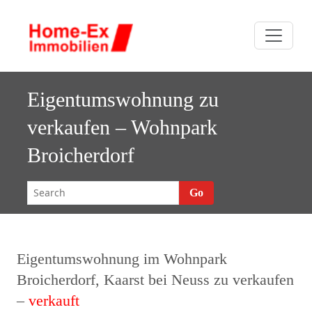
Skip
H
to
Der
ome-E
content
Immobilienmakler
mit Erfolg
Immobilie
Eigentumswohnung zu
verkaufen – Wohnpark
Broicherdorf
Go
Eigentumswohnung im Wohnpark
Broicherdorf, Kaarst bei Neuss zu verkaufen
–
verkauft